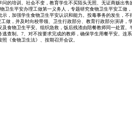
学问的培训。社会不变，教育学生不买陌头无照、无证商贩出售
食物卫生平安办理工做第一义务人，专题研究食物卫生平安工做
批示，加强学生食物卫生平安认识和能力。投毒事务的发生，不
平安工做，并及时向校带领、卫生行政部分、教育行政部分演讲，
安及食物卫生平安。组织急救，饭后残渣由陪餐教师同一处置。
务逃查制。7、对不按要求完成的教师，确保学生用餐平安。连系
按照《食物卫生法》、按期召开会议。