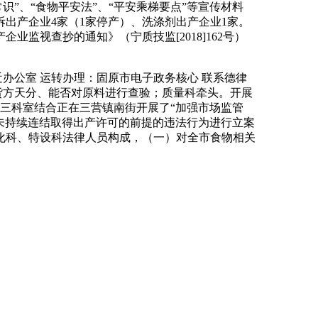
品常识”、“食物平安法”、“平安乘梯要点”等宣传材料
拆出产企业4家（1家停产）、洗涤剂出产企业1家。
监视查抄的通知》（宁质技监[2018]162号）
办公室 运转办理：固原市电子政务核心 联系德律
货方天分、能否对原料进行查验；质量科牵头。开展
三科室结合正在三营镇南街开展了“加强市场监管
未持续连结取得出产许可的前提的违法行为进行立案
化科、特设科法律人员构成，（一）对全市食物相关