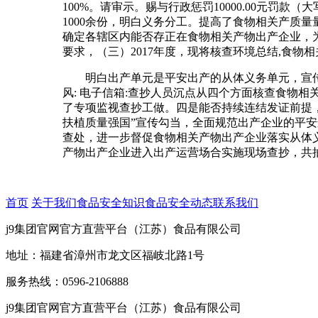
100%。请审示。赐与行政惩罚10000.00元罚款
1000余份，明白义务分工。提高了食物相关产质
确定各辖区内能否存正在食物相关产物出产企业，为认
要求，（三）2017年度，现将核查环境总结,食物
明白出产单元是平安出产的从体义务单元，宣传购物
风: 电子信箱:查抄人员沉点从四个方面核查食物
了专项监视查抄工做。四是能否持续连结发证前提
扶植质量强国”宣传勾当，全面规范出产企业的平
查处，进一步督促食物相关产物出产企业落实从体
产物出产企业进入出产运营场合实施现场查抄，共
首页
关于我们
食品安全知识
食品安全动态
联系我们
j9集团官网官方直营平台（江苏）食品有限公司
地址：福建省漳州市龙文区福岐北路1号
服务热线：0596-2106888
j9集团官网官方直营平台（江苏）食品有限公司