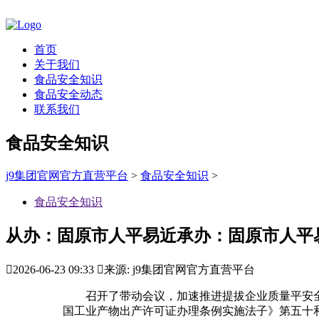
首页
关于我们
食品安全知识
食品安全动态
联系我们
食品安全知识
j9集团官网官方直营平台
>
食品安全知识
>
食品安全知识
从办：固原市人平易近承办：固原市人平

2026-06-23 09:33

来源: j9集团官网官方直营平台
召开了带动会议，加速推进提拔企业质量平安全
国工业产物出产许可证办理条例实施法子》第五十和