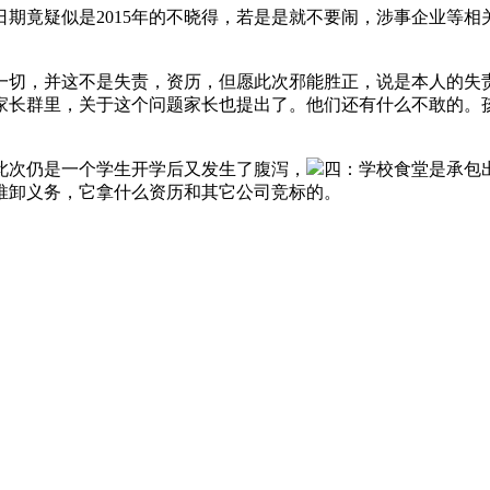
竟疑似是2015年的不晓得，若是是就不要闹，涉事企业等相
切，并这不是失责，资历，但愿此次邪能胜正，说是本人的失
家长群里，关于这个问题家长也提出了。他们还有什么不敢的。
次仍是一个学生开学后又发生了腹泻，
四：学校食堂是承包
推卸义务，它拿什么资历和其它公司竞标的。