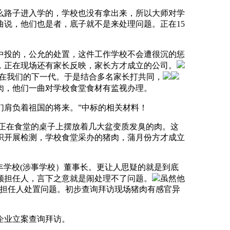
路子进入学的，学校也没有拿出来，所以大师对学
说，他们也是者，底子就不是来处理问题。正在15
中投的，公允的处置，这件工作学校不会遭很沉的惩
，正在现场还有家长反映，家长方才成立的公司。
正在我们的下一代。于是结合多名家长打共同，
肉，他们一曲对学校食堂食材有监视办理。
们肩负着祖国的将来。”中标的相关材料！
正在食堂的桌子上摆放着几大盆变质发臭的肉。这
织开展检测，学校食堂采办的猪肉，蒲月份方才成立
学校(涉事学校）董事长。更让人思疑的就是到底
领担任人，言下之意就是闹处理不了问题。
虽然他
是担任人处置问题。初步查询拜访现场猪肉有感官异
企业立案查询拜访。