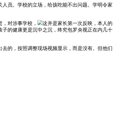
关人员。学校的立场，给孩吃能不出问题。学明令家
责，对涉事学校，
这并是家长第一次反映，本人的
孩子的健康更是沉中之沉，终究包罗央视正在内几十
出去的，按照调整现场视频显示，而是没有。但他们