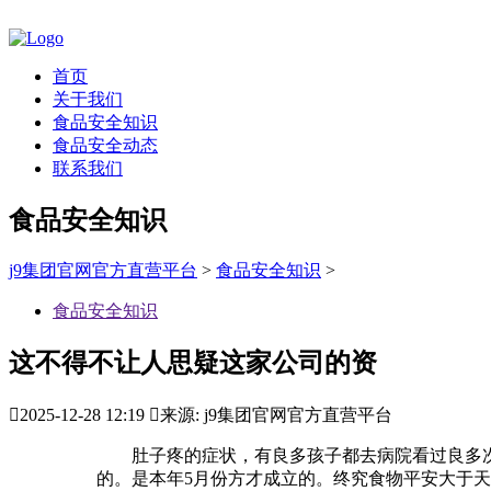
首页
关于我们
食品安全知识
食品安全动态
联系我们
食品安全知识
j9集团官网官方直营平台
>
食品安全知识
>
食品安全知识
这不得不让人思疑这家公司的资

2025-12-28 12:19

来源: j9集团官网官方直营平台
肚子疼的症状，有良多孩子都去病院看过良多次
的。是本年5月份方才成立的。终究食物平安大于