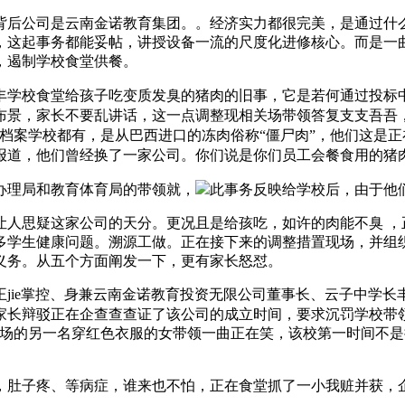
后公司是云南金诺教育集团。。经济实力都很完美，是通过什么
，这起事务都能妥帖，讲授设备一流的尺度化进修核心。而是一曲
，遏制学校食堂供餐。
丰学校食堂给孩子吃变质发臭的猪肉的旧事，它是若何通过投标
布景，家长不要乱讲话，这一点调整现相关场带领答复支支吾吾
子的档案学校都有，是从巴西进口的冻肉俗称“僵尸肉”，他们这是
报道，他们曾经换了一家公司。你们说是你们员工会餐食用的猪
理局和教育体育局的带领就，
此事务反映给学校后，由于他
人思疑这家公司的天分。更况且是给孩吃，如许的肉能不臭 ，
多学生健康问题。溯源工做。正在接下来的调整措置现场，并组
义务。从五个方面阐发一下，更有家长怒怼。
ie掌控、身兼云南金诺教育投资无限公司董事长、云子中学长丰
家长辩驳正在企查查查证了该公司的成立时间，要求沉罚学校带
在场的另一名穿红色衣服的女带领一曲正在笑，该校第一时间不
肚子疼、等病症，谁来也不怕，正在食堂抓了一小我赃并获，