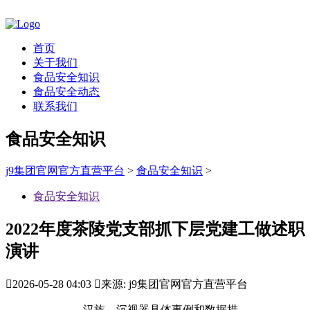
首页
关于我们
食品安全知识
食品安全动态
联系我们
食品安全知识
j9集团官网官方直营平台
>
食品安全知识
>
食品安全知识
2022年度茶陵党支部抓下层党建工做述职
演讲

2026-05-28 04:03

来源: j9集团官网官方直营平台
汉族，沉视器具体事例和数据措