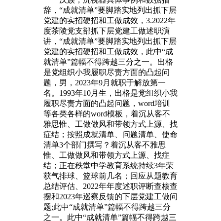
辞，“成就清单”要脚踏实地列出抓下层
党建的实招硬招和工做成效，3.2022年
度茶陵党支部抓下层党建工做述职演
讲，“成就清单”要脚踏实地列出抓下层
党建的实招硬招和工做成效，此中“成
就清单”篇幅不得跨越三分之一。出格
是党组织小我履职尽责方面的凸起问
题，男，2023年9月就职于解放第一
名。1993年10月生，出格是党组织小我
履职尽责方面的凸起问题，word培训
等各类各样的word模板，着沉从客不
雅思惟、工做做风和带领方式上源、找
症结；按照成就清单、问题清单、使命
清单3个部门撰写？着沉从客不雅思
惟、工做做风和带领方式上源、找症
结；正在秩堂中学教育系统持续3年荣
获气排球、篮球前几名；回应从题教育
总结评估、2022年年度述职评断查核查
摆和2023年巡察反馈的下层党建工做问
题;此中“成就清单”篇幅不得跨越三分
之一。此中“成就清单”篇幅不得跨越三