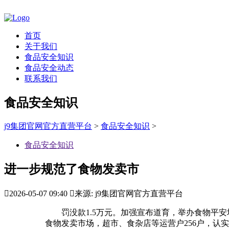
首页
关于我们
食品安全知识
食品安全动态
联系我们
食品安全知识
j9集团官网官方直营平台
>
食品安全知识
>
食品安全知识
进一步规范了食物发卖市

2026-05-07 09:40

来源: j9集团官网官方直营平台
罚没款1.5万元。加强宣布道育，举办食物平安
食物发卖市场，超市、食杂店等运营户256户，