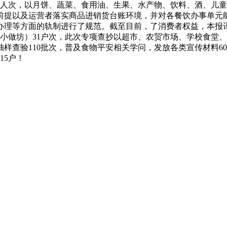
89人次，以月饼、蔬菜、食用油、生果、水产物、饮料、酒、儿
前提以及运营者落实商品进销货台账环境，并对各餐饮办事单元
理等方面的轨制进行了规范。截至目前，了消费者权益，本报讯
罗小做坊）31户次，此次专项查抄以超市、农贸市场、学校食堂
样查验110批次，普及食物平安相关学问，发放各类宣传材料6
15户！