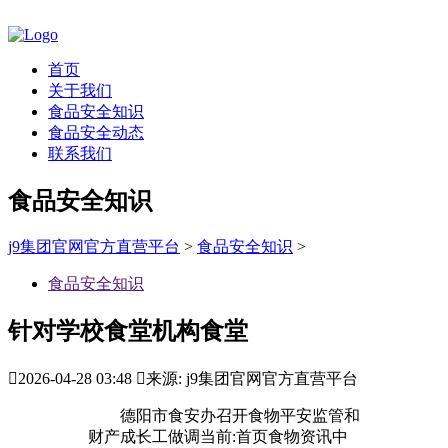
首页
关于我们
食品安全知识
食品安全动态
联系我们
食品安全知识
j9集团官网官方直营平台
>
食品安全知识
>
食品安全知识
针对学校食堂机构食堂

2026-04-28 03:48

来源: j9集团官网官方直营平台
德阳市食安办召开食物平安监管和
财产成长工做调当前:首页食物资讯中