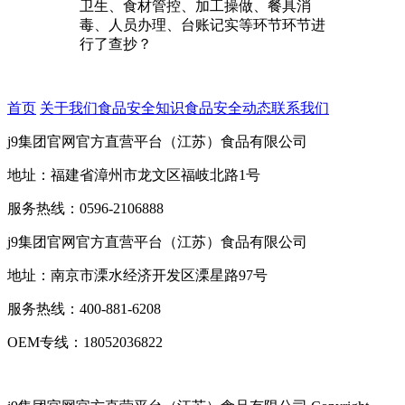
卫生、食材管控、加工操做、餐具消
毒、人员办理、台账记实等环节环节进
行了查抄？
首页
关于我们
食品安全知识
食品安全动态
联系我们
j9集团官网官方直营平台（江苏）食品有限公司
地址：福建省漳州市龙文区福岐北路1号
服务热线：0596-2106888
j9集团官网官方直营平台（江苏）食品有限公司
地址：南京市溧水经济开发区溧星路97号
服务热线：400-881-6208
OEM专线：18052036822