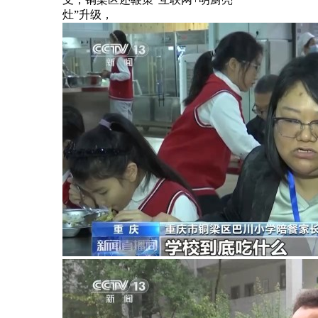
灶”升级，