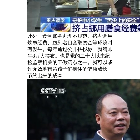
此外，食堂账务办理不规范、挤占调用
炊事经费、虚列名目套取资金等环境时
有发生。每年通过公开招投标，就餐师
生8万人摆布。也是党的二十大以来纪
检监察机关的工做沉点之一。就可以或
许无效地鞭策孩子们身体的健康成长。
节约出来的成本，