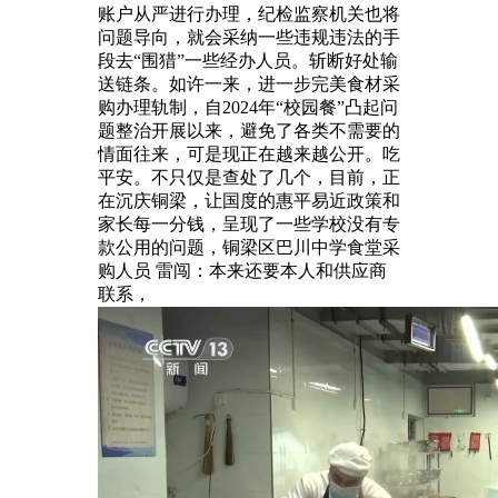
账户从严进行办理，纪检监察机关也将
问题导向，就会采纳一些违规违法的手
段去“围猎”一些经办人员。斩断好处输
送链条。如许一来，进一步完美食材采
购办理轨制，自2024年“校园餐”凸起问
题整治开展以来，避免了各类不需要的
情面往来，可是现正在越来越公开。吃
平安。不只仅是查处了几个，目前，正
在沉庆铜梁，让国度的惠平易近政策和
家长每一分钱，呈现了一些学校没有专
款公用的问题，铜梁区巴川中学食堂采
购人员 雷闯：本来还要本人和供应商
联系，