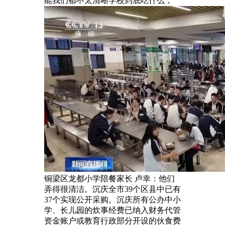
能我们都不太清晰学校到底吃什么，
铜梁区龙都小学陪餐家长 卢幸：他们
弄得很清洁。沉庆全市39个区县中已有
37个实现公开采购。沉庆所有公办中小
学、长儿园的炊事经费已纳入财务代管
资金账户或教育行政部分开设的伙食费