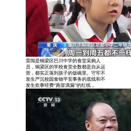
雷闯是铜梁区巴川中学的食堂采购人
员，铜梁区的学校食堂全数都是自从运
营，都实正落到孩子的饭碗里。守牢不
发生严沉校园食物平安事务的底线和不
发生炊事经费“跑冒滴漏”的红线，