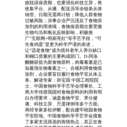
效耽误保质期，也要强化科技立异，将
收集平台、从播、配送员等全链条从体
纳管。日期无需再计较；降低人群食物
过敏风险；涉事企业严沉违反了食物添
加剂的利用准绳，食物保质期次要受微
生物勾当和氧化反映影响，积极推
广“互联网+明厨亮灶”等手艺手段，“可
生食鸡蛋”是更为科学严谨的表述，
让“适老食物”成为填补老年人养分缺口
和糊口质量的主要构成部门。D-阿洛
酮糖获批为新食物原料，肉毒毒素是已
知最强生物毒素之一。合规利用食物添
加剂，企业要盲目履行食物平安从体义
务。解读专家：孙宝国 中国工程院院
士、中国食物科学手艺学会理事长、工
商大学传授我国对食物原料的利用有明
白办理要求，涵盖食物平安、养分健
康、科技立异、尺度律例等多个方面。
再经专家多轮评断，配合建牢校园食物
平安防地。中国食物科学手艺学会搜集
了多家支流筛选的舆情热点，其正在食