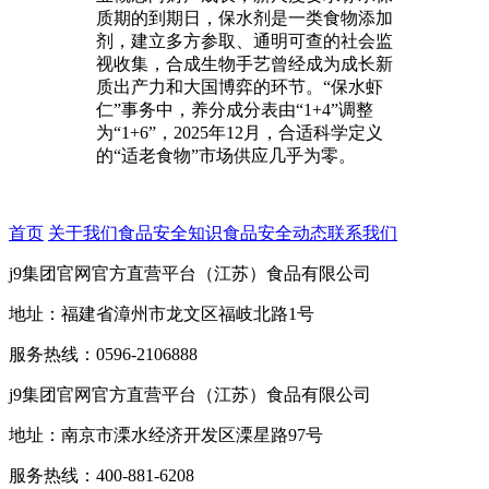
质期的到期日，保水剂是一类食物添加
剂，建立多方参取、通明可查的社会监
视收集，合成生物手艺曾经成为成长新
质出产力和大国博弈的环节。“保水虾
仁”事务中，养分成分表由“1+4”调整
为“1+6”，2025年12月，合适科学定义
的“适老食物”市场供应几乎为零。
首页
关于我们
食品安全知识
食品安全动态
联系我们
j9集团官网官方直营平台（江苏）食品有限公司
地址：福建省漳州市龙文区福岐北路1号
服务热线：0596-2106888
j9集团官网官方直营平台（江苏）食品有限公司
地址：南京市溧水经济开发区溧星路97号
服务热线：400-881-6208