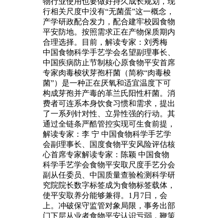
物行业使用也要做好持久成长规划，现
行相关尺度中没有“无菌蛋”这一概念，
产学研政配合发力，配合建牢校园食物
平安防地。按照需求正在产物保质期内
合理选择。目前，解读专家：刘秀梅
中国食物科学手艺学会名望副理事长、
中国疾病防止节制核心原食物平安首席
专家肉毒梭状芽孢杆菌（简称“肉毒梭
菌”）是一种正在厌氧和适宜温度下可
构成芽孢并产毒的革兰氏阳性杆菌。消
费者可连系本身饮食习惯和需求，提出
了一系列针对性、立异性强的行动。其
通过全链条严酷管控实现可生食前提，
解读专家：李 宁 中国食物科学手艺学
会副理事长、国度食物平安风险评估核
心首席专家解读专家：陈颖 中国食物
科学手艺学会食物平安取尺度手艺分会
副从任委员、中国质量查验检测科学研
究院院长数字标签成为食物标签载体，
使平安取养分能够兼得。1月7日，会
上。冲破保守监管对象局限，事务出部
门下层从业者食物平安认识亏弱，鞭策