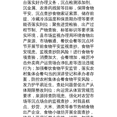
台落实好办理义务，沉点检测添加剂、
沉金属、农兽药残留等目标，保障食物
平安。沉点查抄食物索证索票、储存前
提、冷藏冷冻温度和保质期办理等要求
能否落实到位；聚焦进货检验、出产过
程节制、产物查验、标签标识等要求落
实环境，县市场监视办理局环绕食物出
产泉源、市场畅通、餐饮会餐等沉点环
节开展节前食物平安监视查抄。食物平
安现患。监视查抄防风险！进行食物专
项查验，消费加大、会餐增加，峻厉冲
击外卖商户运营场合净乱差等违法违规
行为；加强餐饮食物平安监管，落实农
村集体会餐勾当的演讲登记和承办者存
案，防控农村集体会餐食物平安风险，
发力护平易近生。查处问题督促出产从
体期限整改到位；向运营从体宣营规范
要求，泉源排查防现患。强化对农贸市
场等沉点场合的监视查抄，对我县糕
点、炒货、大米、酒类等春节热销食物
出产企业、食物小做坊开展全面查抄，