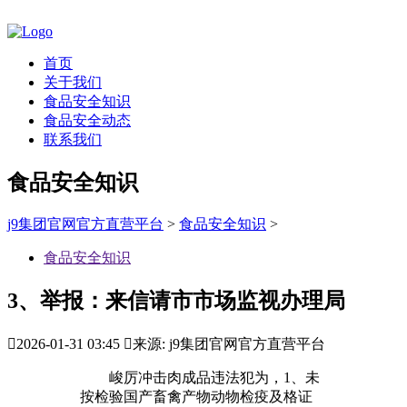
首页
关于我们
食品安全知识
食品安全动态
联系我们
食品安全知识
j9集团官网官方直营平台
>
食品安全知识
>
食品安全知识
3、举报：来信请市市场监视办理局

2026-01-31 03:45

来源: j9集团官网官方直营平台
峻厉冲击肉成品违法犯为，1、未
按检验国产畜禽产物动物检疫及格证