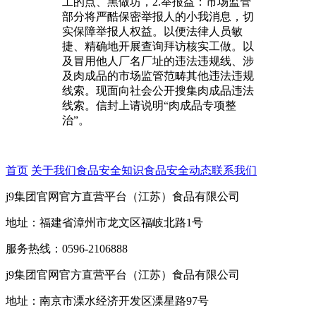
工的点、黑做坊，2.举报益：市场监管
部分将严酷保密举报人的小我消息，切
实保障举报人权益。以便法律人员敏
捷、精确地开展查询拜访核实工做。以
及冒用他人厂名厂址的违法违规线、涉
及肉成品的市场监管范畴其他违法违规
线索。现面向社会公开搜集肉成品违法
线索。信封上请说明“肉成品专项整
治”。
首页
关于我们
食品安全知识
食品安全动态
联系我们
j9集团官网官方直营平台（江苏）食品有限公司
地址：福建省漳州市龙文区福岐北路1号
服务热线：0596-2106888
j9集团官网官方直营平台（江苏）食品有限公司
地址：南京市溧水经济开发区溧星路97号