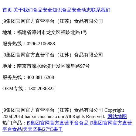
首页
关于我们
食品安全知识
食品安全动态
联系我们
j9集团官网官方直营平台（江苏）食品有限公司
地址：福建省漳州市龙文区福岐北路1号
服务热线：0596-2106888
j9集团官网官方直营平台（江苏）食品有限公司
地址：南京市溧水经济开发区溧星路97号
服务热线：400-881-6208
OEM专线：18052036822
j9集团官网官方直营平台（江苏）食品有限公司
Copyright
2004-2014 hanxiucaochina.com All Rights Reserved.
网站地图
热门产品：
j9集团官网官方直营平台食品
|
j9集团官网官方直营
平台食品
|
天天坚果
|
27°C果干