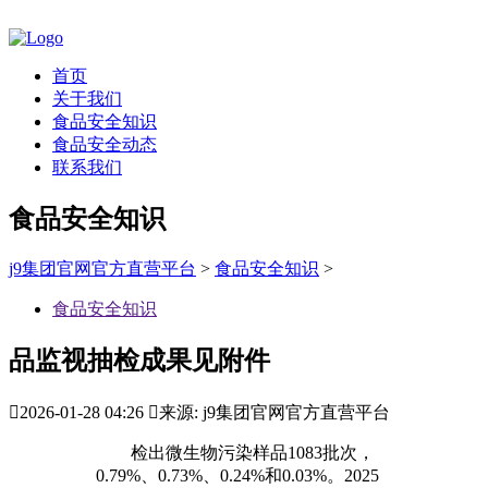
首页
关于我们
食品安全知识
食品安全动态
联系我们
食品安全知识
j9集团官网官方直营平台
>
食品安全知识
>
食品安全知识
品监视抽检成果见附件

2026-01-28 04:26

来源: j9集团官网官方直营平台
检出微生物污染样品1083批次，
0.79%、0.73%、0.24%和0.03%。2025