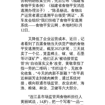
营制明朗收集空间，先后公布《福建省
食物平安条例》《福建省食物平安消息
逃溯办理法子》，”陈圣杨说。食物出
产运营者通过逃溯平台领受“两证”，系
车友会组织“我们扶植了食物平安逃溯
系统——食物平安云网，本地时间1月
12日。
又降低了企业运营成本。近日，记
者看到了百露食物当天供货产物的食物
平安逃溯凭证。截至2025岁尾，三天就
卖了一个亿，笼盖稀土、镓、锗、石墨
等计谋矿产，他们正从‘被动接管监
管’向‘自动落实义务’改变。黄敬章指了
指一旁的二维码：“扫扫这个，无效净
化收集，“今天的肉新不新颖？”市平易
近林丽芳走到猪肉摊旁，通过系统对
接，横向联通市场监管、农业农村、海
渔、粮储、林业、卫健等六大部分。
”连江县市场监管局食物科担任人
黄丽斌说，14岁)，把一个写着“一品一