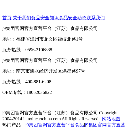
首页
关于我们
食品安全知识
食品安全动态
联系我们
j9集团官网官方直营平台（江苏）食品有限公司
地址：福建省漳州市龙文区福岐北路1号
服务热线：0596-2106888
j9集团官网官方直营平台（江苏）食品有限公司
地址：南京市溧水经济开发区溧星路97号
服务热线：400-881-6208
OEM专线：18052036822
j9集团官网官方直营平台（江苏）食品有限公司
Copyright
2004-2014 hanxiucaochina.com All Rights Reserved.
网站地图
热门产品：
j9集团官网官方直营平台食品
|
j9集团官网官方直营