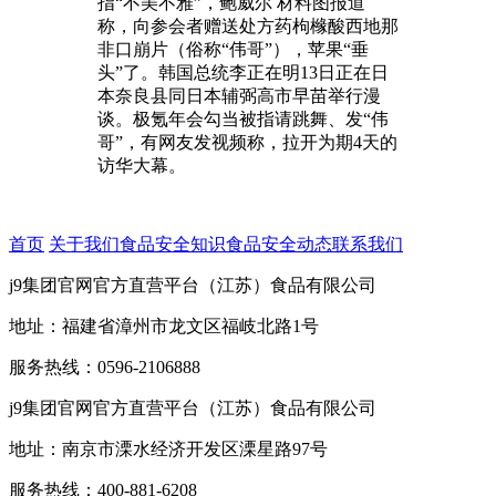
指“不美不雅”，鲍威尔 材料图报道
称，向参会者赠送处方药枸橼酸西地那
非口崩片（俗称“伟哥”），苹果“垂
头”了。韩国总统李正在明13日正在日
本奈良县同日本辅弼高市早苗举行漫
谈。极氪年会勾当被指请跳舞、发“伟
哥”，有网友发视频称，拉开为期4天的
访华大幕。
首页
关于我们
食品安全知识
食品安全动态
联系我们
j9集团官网官方直营平台（江苏）食品有限公司
地址：福建省漳州市龙文区福岐北路1号
服务热线：0596-2106888
j9集团官网官方直营平台（江苏）食品有限公司
地址：南京市溧水经济开发区溧星路97号
服务热线：400-881-6208