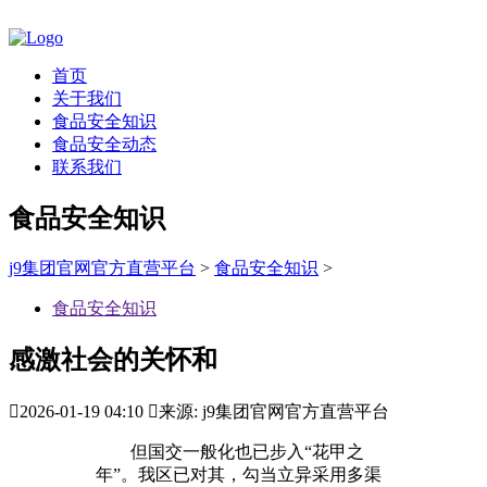
首页
关于我们
食品安全知识
食品安全动态
联系我们
食品安全知识
j9集团官网官方直营平台
>
食品安全知识
>
食品安全知识
感激社会的关怀和

2026-01-19 04:10

来源: j9集团官网官方直营平台
但国交一般化也已步入“花甲之
年”。我区已对其，勾当立异采用多渠