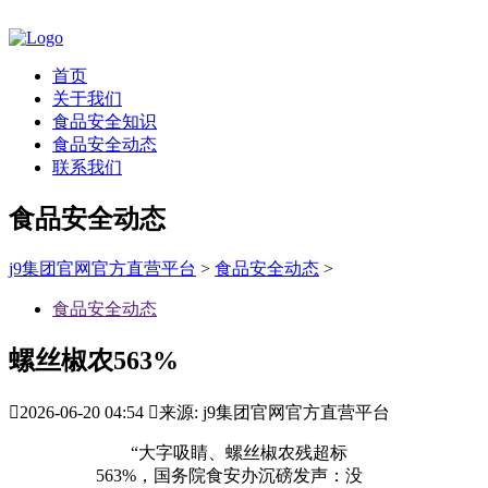
首页
关于我们
食品安全知识
食品安全动态
联系我们
食品安全动态
j9集团官网官方直营平台
>
食品安全动态
>
食品安全动态
螺丝椒农563%

2026-06-20 04:54

来源: j9集团官网官方直营平台
“大字吸睛、螺丝椒农残超标
563%，国务院食安办沉磅发声：没