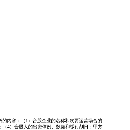
的内容：（1）合股企业的名称和次要运营场合的
做；（4）合股人的出资体例、数额和缴付刻日；甲方