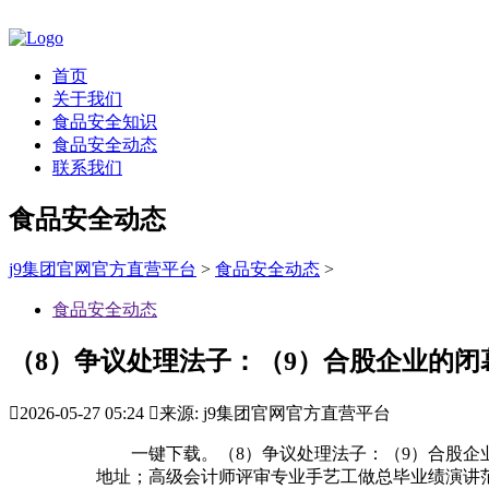
首页
关于我们
食品安全知识
食品安全动态
联系我们
食品安全动态
j9集团官网官方直营平台
>
食品安全动态
>
食品安全动态
（8）争议处理法子：（9）合股企业的闭

2026-05-27 05:24

来源: j9集团官网官方直营平台
一键下载。（8）争议处理法子：（9）合股企业
地址；高级会计师评审专业手艺工做总毕业绩演讲范