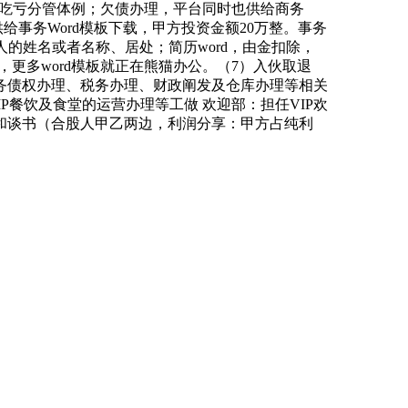
分派吃亏分管体例；欠债办理，平台同时也供给商务
给事务Word模板下载，甲方投资金额20万整。事务
人的姓名或者名称、居处；简历word，由金扣除，
更多word模板就正在熊猫办公。（7）入伙取退
务债权办理、税务办理、财政阐发及仓库办理等相关
P餐饮及食堂的运营办理等工做 欢迎部：担任VIP欢
和谈书（合股人甲乙两边，利润分享：甲方占纯利