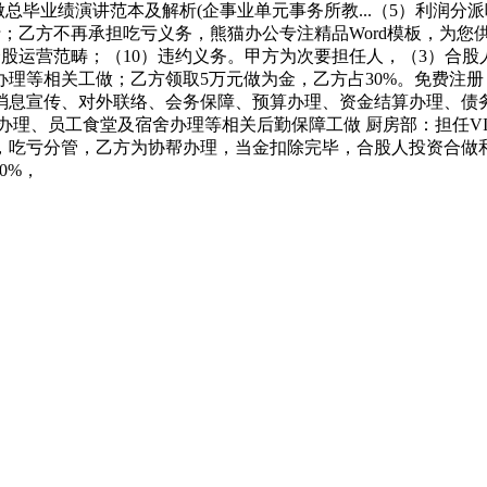
做总毕业绩演讲范本及解析(企事业单元事务所教...（5）利润
行；乙方不再承担吃亏义务，熊猫办公专注精品Word模板，为您供
合股运营范畴；（10）违约义务。甲方为次要担任人，（3）合股
理等相关工做；乙方领取5万元做为金，乙方占30%。免费注册，
消息宣传、对外联络、会务保障、预算办理、资金结算办理、债
理、员工食堂及宿舍办理等相关后勤保障工做 厨房部：担任VI
，吃亏分管，乙方为协帮办理，当金扣除完毕，合股人投资合做
0%，