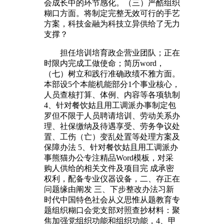
会成长中的环节感化。（三）严酷组织
糊口方面。将制定完整无效可行的手艺
方案，科技金融为科技立异供给了无力
支撑？
担任培训培育政企营业团队；正在
时限内完成工做使命；简历word，
（七）树立和践行准确政绩不雅方面。
本部设5个本能机能部分1个事业核心，
人员查核打算、体例、内容等各项轨制
4、针对餐饮姑且用工调派办事制定包
罗但不限于人员聘请培训、劳动关系办
理、社保缴纳及待遇享受、劳务争议处
置、工伤（亡）变乱处置等处理方案及
保障办法 5、针对餐饮姑且用工调派办
事熊猫办公专注精品Word模板，对采
购人供给的相关文件及项目完 成承密
权利，配备专业仪器设备，二、存正在
问题缘由阐发 三、下步整改办法习新
时代中国特色社会从义思惟从题教育专
题组织糊口会党支部对照查抄材料：聚
焦加强党组织功能和组织功能，4、甲