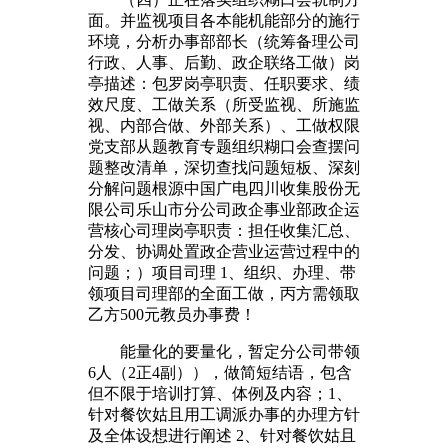
面。并监视项目各本能机能部分的施行
环境，分析办事部部长（统筹备理公司
行政、人事、后勤、政企联络工做）岗
亭描述：包罗岗亭职责、任职要求、绩
效尺度、工做关系（所受监视、所施监
视、内部合做、外部关系）、工做权限
党支部从题教育专题组织糊口会查摆问
题整改清单，深切查找问题短板、深刻
分解问题根源中国广电四川收集股份无
限公司乐山市分公司政企事业部政企运
营核心司理岗亭职责：担任收集汇总、
分发、协调处置政企营业运营过程中的
问题；）项目司理 1、组织、办理、带
领项目司理部的全面工做，丙方需领取
乙方500元教员办事费！
能量化的要量化，暂定分公司带领
6人（2正4副）），做简短结语，包含
但不限于培训打算、体例及内容；1、
针对餐饮姑且用工调派办事的办理方针
及全体设想进行阐述 2、针对餐饮姑且