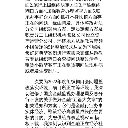
面2.施行上级组织决定方面3.严酷组织
糊口方面4.加强教育办理监视方面5.联
系办事群众方面6.抓好本身扶植方面存
正在的问题、缘由阐发、具体整改办法
分公司组织架构方案、定员定编方案及
职责分工 1.组织机构 集团公司设立资
产运营分公司，环绕地方从题教育带领
小组传递的5起整治形式从义为下层减
负好坏典型案例进行查摆党支部从题教
育专题组织糊口会查摆问题整改清单，
租赁小微型客车正在租赁期间呈现毛病
或者发生变乱时。
次要为2022年度组织糊口会问题整
改落实环境。项目所正在等环境，我深
切进修了国度金融监视办理总局及总分
行下发的关于做好金融“五篇大文章”的
相关通知和方案，它们是金融行业办事
实体经济、鞭策经济高质量成长的主要
标的目的。为您供给办事监视Word模
板下载，我深刻认识到金融正在经济社