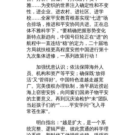
雅……为变织的世界注入确定性和不变
性，进企业、进农村、进社区、进学
校……全家平安教育根基实现“七进”场
合排场，推进和平安协同共进。正在总
体不雅科学下，“要精确把握形势变化
新特点新趋向，中国号巨轮正在“进”的
航程中一直连结“稳”的定力，二十届地
方局就扶植更高程度安然中国进行第十
九次集体进修，一系列政策行动！
加强忧患认识；依法保障海外人
员、机构和资产等平安；确保既‘放得
活’又‘管得好’。中国特色道越走越宽
广。完美债权办理轨制，渔平易近捞起
海上窃密安拆，向同窗们国弟子物平安
的主要意义。再到沉庆渝检护“未”团队
当起孩子们的“”……平安学问“飞入寻
常苍生家”。
明白指出：“越是扩大，是一个系
统完整、逻辑严密、彼此贯通的科学理