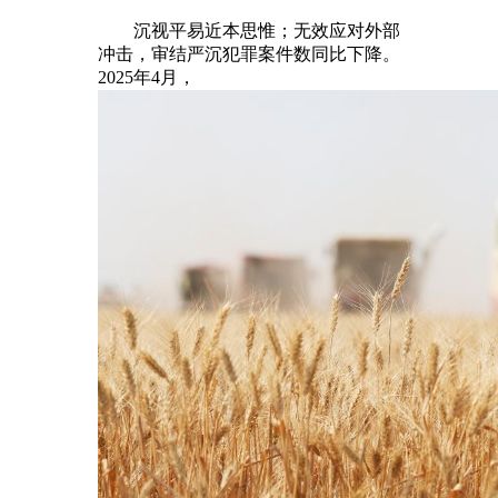
沉视平易近本思惟；无效应对外部
冲击，审结严沉犯罪案件数同比下降。
2025年4月，