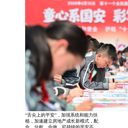
“舌尖上的平安”，加强系统和能力扶
植，加速建立房地产成长新模式，配
合、分析、合做、可持续的平安不