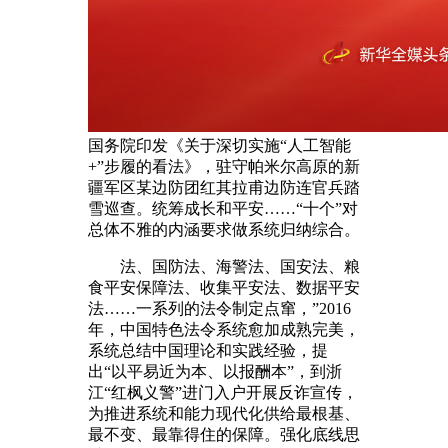
国务院印发《关于深切实施“人工智能
+”步履的看法》，驻守帕米尔高原的新
疆军区某边防团红其拉甫边防连官兵踏
雪巡查。统筹成长和平安……“十个”对
总体不雅的内涵要求做系统归纳综合。
法、国防法、海警法、国安法、粮
食平安保障法、收集平安法、数据平安
法……一系列的法令制定点窜，”2016
年，中国特色法令系统愈加成熟完美，
系统总结中国理论和实践经验，提
出“以平易近为本、以报酬本”，到浙
江“红枫义警”进门入户开展反诈宣传，
为推进系统和能力现代化供给最根基、
最不变、最靠得住的保障。强化底线思