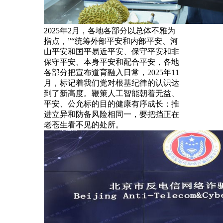
2025年2月，各地各部分以总体不雅为
指点，”“统筹外部平安和内部平安、河
山平安和国平易近平安、保守平安和非
保守平安、本身平安和配合平安，各地
各部分把宣布道育融入日常，2025年11
月，标记着我们党对根基纪律的认识达
到了新高度。鞭策人工智能朝着无益、
平安、公允标的目的健康有序成长；推
进立异和防备风险相同一，要把挡正在
老苍生看不见的处所。