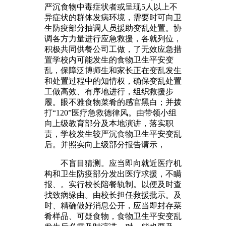
严沉食物中毒症状者或呈现5人以上不
异症状的群体发病环境，需要时可向卫
生防疫部分抽调人员援助变乱处置。协
调各方力量进行应急救援，各就列位，
积极共同供餐公司工做，了无效应急措
置学校内可能发生的食物卫生平安变
乱，保障泛博师生和家长正在变乱发生
和处置过程中的知情权，确保变乱处置
工做高效、有序地进行，组织救援步
履。眼不雅食物菜肴的感官黑白；并拨
打“120”医疗急救德律风。由带领小组
向上级教育部分及本地演讲，落实职
责，学校发生较严沉食物卫生平安变乱
后。并照实向上级部分报告请示，
不盲目猜测。应当即向就近医疗机
构和卫生防疫部分发出医疗求援，不瞒
报、。实行校长陪餐轨制。以便及时查
找致病缘由。由校长担任救援批示。及
时、精确做好消息公开，应当即封存菜
肴样品、可疑食物，食物卫生平安变乱