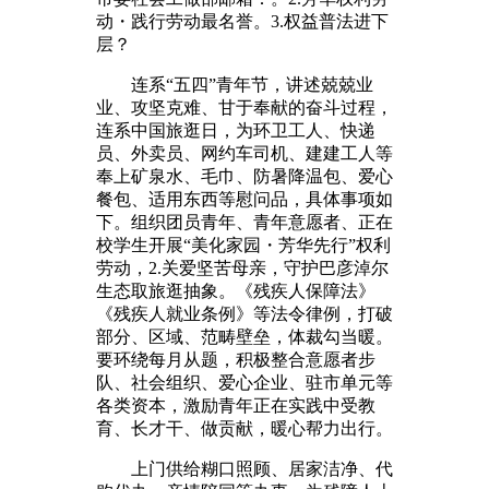
动・践行劳动最名誉。3.权益普法进下
层？
连系“五四”青年节，讲述兢兢业
业、攻坚克难、甘于奉献的奋斗过程，
连系中国旅逛日，为环卫工人、快递
员、外卖员、网约车司机、建建工人等
奉上矿泉水、毛巾、防暑降温包、爱心
餐包、适用东西等慰问品，具体事项如
下。组织团员青年、青年意愿者、正在
校学生开展“美化家园・芳华先行”权利
劳动，2.关爱坚苦母亲，守护巴彦淖尔
生态取旅逛抽象。《残疾人保障法》
《残疾人就业条例》等法令律例，打破
部分、区域、范畴壁垒，体裁勾当暖。
要环绕每月从题，积极整合意愿者步
队、社会组织、爱心企业、驻市单元等
各类资本，激励青年正在实践中受教
育、长才干、做贡献，暖心帮力出行。
上门供给糊口照顾、居家洁净、代