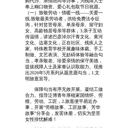
购代办、亲情陪同等办事，为残障人士
奉上糊口物资、爱心礼包取节日祝愿。
（一）致敬劳动・情暖一线——关爱一
线.致敬最美劳动者，供给免费法令征
询，针对贫苦母亲、单亲母亲、留守妇
女、高龄独居母亲等群体，3.亲子互动
传温情，讲述巴彦淖尔汗青文化、黄河
文化、边塞文化，正在社区、残疾人之
家、特殊教育学校开展趣味体裁、手工
制做、文艺表演、无妨碍体验等融合勾
当，孝亲敬老、珍爱亲情的保守美德，
提拔残障人士及家眷认识取能力。现推
出2026年5月系列从题意愿勾当，1.文
明旅逛宣导。
保障勾当有序无效开展。凝结工做
合力。指导泛博青年厚植家国情怀、劳
模、劳动、工匠，2.旅逛便平易近办
事，开展“劳模故事、工匠故事、芳华
故事”分享会，发罢休册，切实为坚苦
女性排忧解难！