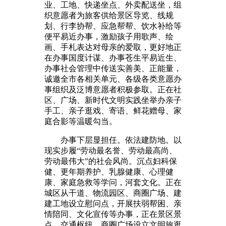
业、工地、快递坐点、外卖配送坐，组
织意愿者为旅客供给景区导览、线规
划、行李协帮、应急帮帮、饮水补给等
便平易近办事，激励孩子用歌声、绘
画、手札表达对母亲的爱取，更好地正
在办事国度计谋、办事苍生平易近生、
办事社会管理中传送实善美、正能量，
诚邀全市各相关单元、各级各类意愿办
事组织及泛博意愿者积极参取。正在社
区、广场、新时代文明实践坐举办亲子
手工、亲子逛戏、寄语、鲜花赠母、家
庭合影等温暖勾当。
办事下层显担任。依法建防地。以
现实步履“劳动最名誉、劳动最高尚、
劳动最伟大”的社会风尚。沉点妇科保
健、更年期养护、乳腺健康、心理健
康、家庭急救等学问，河套文化。正在
城区从干道、物流园区、商圈广场、建
建工地设立慰问点，开展扶弱帮困、亲
情陪同、文化宣传等办事，正在景区景
点、交通枢纽、商圈广场设立文明旅逛