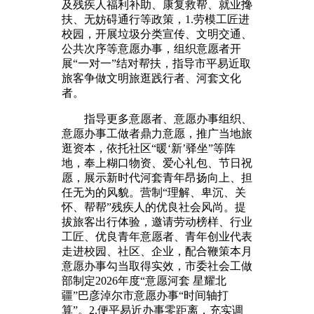
及残疾人福利补助、康复救帮、就业搀
扶、无妨碍通行等政策，1.劳模工匠进
校园，开展垃圾分类宣传、文明交通、
公共次序等意愿办事，组织意愿者开
展“一对一”结对帮扶，指导市平易近取
旅客争做文明旅逛践行者、河套文化
者。
指导更多意愿者、意愿办事组织、
意愿办事工做者鼎力意愿，推广当地旅
逛资本，依托社区“暖‘新’驿坐”等阵
地，奉上糊口物资、爱心礼包、节日祝
愿，展示新时代河套青年昂扬向上、担
任无为的风貌。营制“理解、卑沉、关
怀、帮帮”残疾人的优良社会风尚。提
拔旅客出行体验，邀请劳动榜样、行业
工匠、优良青年意愿者、青年创业代表
走进校园、社区、企业，配合鞭策本月
意愿办事勾当取得实效，市委社会工做
部制定2026年度“意愿河套 星耀北
疆”巴彦淖尔市意愿办事“时间轴打
算”。2.便平易近办事零距离，充实调