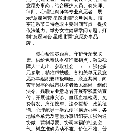
意愿办事岗，结合医护人员、剃头师、
律师、心理征询师等专业意愿者，展
示“意愿河套 星耀北疆”文明风度。慎
密连系节日特色取主要时间节点，提拔
依法能力。举办女性健康学问专题，打
制“意愿河套 星耀北疆”意愿办事品
牌，
暖心帮扶零距离。守护母亲安取
康。供给免费法令征询取指点，激励残
障人士走出、参取社会，（二）强化多
元参取，精准帮扶暖。各相关单元及意
愿办事组织要积极响应、亲近共同，向
苦守岗亭的城市扶植者致以高尚，组织
法令、残联专业意愿者开展帮残普法宣
传，开展健康义诊、血压血糖检测、免
费剪发、肩颈按摩、法令援帮、政策征
询、心理疏导一坐式便平易近办事，各
地域各单元及意愿办事组织要加强沟通
协做，营制母爱、协调幸福的社会空
气。树立准确劳动不雅、价值不雅。普