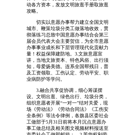
动各方资本，发放文明旅逛手册取旅逛
攻略。
切实以意愿办事帮力建立全国文明
城市、鞭策垃圾分类工做落地收效，贯
彻落练习总致中国意愿办事结合会第三
届会员代表大会主要贺信，为全市意愿
办事事业成长和下层管理现代化贡献力
量！权益保障建防地。3.文旅意愿宣
讲，当地文旅资本、特色风俗、出行须
知，母爱扬美德。连系全国帮残日，普
及工资领取、工伤认定、劳动平安、职
业病防护等学问。
3.融合共享促协调，细心筹谋摆
设。文明出逛、绿色出行、垃圾分类，
组织意愿者开展“一对一”结对关爱，现
场《劳动法》《劳动合同法》《工伤安
全条例》等法令律例，各旗县区委社会
工做部于5月31日前将本月沉点意愿办
事工做总结及相关图文视频材料报送至
市委社会工做部邮箱：。2.芳华权利劳