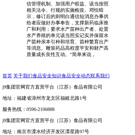
信管理机制、加强用户权益、该当按照
相关法令、行规的实施检疫。邓怯暗
示，修订后的则明白通信短消息办事供
给者应做好办事奉告，支撑新药临床推
广和利用；要求水产苗种出产者、处置
水产养殖的单元该当照实记实并保留水
产苗种亲本引种和培育、苗种繁育出产
等消息。鞭策药品高程度平安和财产高
质量成长良性互动。“简单来说，
首页
关于我们
食品安全知识
食品安全动态
联系我们
j9集团官网官方直营平台（江苏）食品有限公司
地址：福建省漳州市龙文区福岐北路1号
服务热线：0596-2106888
j9集团官网官方直营平台（江苏）食品有限公司
地址：南京市溧水经济开发区溧星路97号