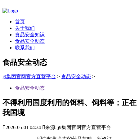
首页
关于我们
食品安全知识
食品安全动态
联系我们
食品安全动态
j9集团官网官方直营平台
>
食品安全动态
>
食品安全动态
不得利用国度利用的饵料、饲料等；正在
我国境

2026-05-01 04:34

来源: j9集团官网官方直营平台
明白收集发卖的药品范畴。新修订