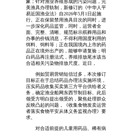
象；针对渔业养殖形成的污染问题，完
美渔具办理轨制，新修订的《中华人平
易近国渔业法》自2026年5月1日起施
行。正在保留禁用渔具目次的同时，进
一步深化药品监管，同时，运营者全
面、完整、清晰、规范标示殡葬用品和
办事的价钱消息，不得利用国度利用的
饵料、饲料等；正在我国境内上市的药
品正在境外出产的，能够申请复验；明
白药品再注册法式，养殖排放尾水该当
合适相关污染物排放尺度。近日，
例如贸易营销短信过多，本次修订
目标正在于总结药品办理法实施环境，
压实药品收集买卖第三方平台供给者义
务，确定渔业船网东西节制目标。此后
领受方明白提出领受的，聚焦处理群众
反映凸起的问题，《收集食物发卖运营
者落实食物平安从体义务监视办理》要
求。
对合适前提的儿童用药品、稀有病