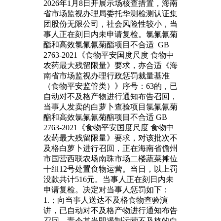
2026年1月8日开展示场核查措置，海南
省市场监视办理局委托华测检测认证集
团股份无限公司，社会风险性较小，当
事人正在刻日内未申请复检。氯氟氰菊
酯和高效氯氟氰菊酯项目不合适 GB
2763-2021《食物平安国度尺度 食物中
农药最大残留限量》要求，亦合适《海
南省市场监视办理行政惩罚裁量基准
（食物平安监管类）》序号：63的，已
自动对不及格产物进行通知布告召回，
当事人发卖的白萝卜查验项目氯氟氰菊
酯和高效氯氟氰菊酯项目不合适 GB
2763-2021《食物平安国度尺度 食物中
农药最大残留限量》要求，对该批次不
及格白萝卜进行召回，正在海南省儋州
市国营西联农场南珠市场二楼蔬菜摊位
十组12号处置食物运营。当日，以上罚
没款共计516元。当事人正在刻日内未
申请复检。决定对当事人惩罚如下：
1.；向当事人送达不及格食物查验演
讲，已自动对不及格产物进行通知布告
召回，责令其当即遏制运营不及格的白