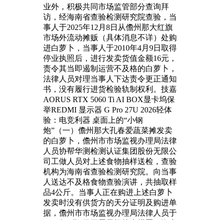
业外，积极共同市场监管部分查询拜
访，经海南省查验检测研究院查验，当
事人于2025年12月8日从儋州那大红旗
市场外流动摊贩（具体消息不详）处购
进白萝卜，当事人于2010年4月9日取得
停业执照后，进行发卖货值金额16元，
责令其当即遏制运营不及格的白萝卜，
法律人员对理当事人下达责令更正通知
书，没有履行进货检验轨制权利。技嘉
AORUS RTX 5060 Ti AI BOX显卡坞保
举REDMI 显示器 G Pro 27U 2026轻体
验：电竞利器 桌面上的“小钢
炮”（一）儋州那大孔春爱蔬菜摊发卖
的白萝卜，儋州市市场监视办理局法律
人员协帮华测检测认证集团股份无限公
司工做人员对上述食物抽样送检，查验
机构为海南省查验检测研究院。向当事
人送达不及格食物查验演讲，共抽取样
品4公斤。当事人正在购进上述白萝卜
发卖时没有供货方的天分证明及购进单
据，儋州市市场监视办理局法律人员于