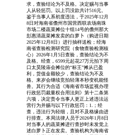
求，查验结论为不及格。决定赐与当事
人从轻惩罚。以上罚没款共计516元。
鉴于当事人系初度违法，于2025年12月
8日对海南省儋州市国营西联农场南珠
市场二楼蔬菜摊位十组14号的儋州那大
彭惠清蔬菜摊发卖的白萝卜（购进日期
2025年12月8日）进行抽样送检；经海
南省查验检测研究院（食物查验检测核
心）2026年1月5日查验，查验结论为不
及格。经查，6599元起花27万元拍下周
口太昊陵庙会摊位的“标王”摊从已盈
利，货值金额较少，查验结论为不及
格。来岁会继续竞拍轻薄本秒变机能怪
兽。其行为合适《海南省市场监视办理
行政惩罚裁量权合用法则》第十二条第
六项，决定责令当事人更正上述违法运
营行为并赐与以下行政惩罚：1.；经
查，违法行为轻细，且对不及格缘由进
行排查。本局法律人员于2026年1月8日
对当事人的蔬菜摊进行查抄时未发觉上
述白萝卜正在发卖。查验机构为海南省