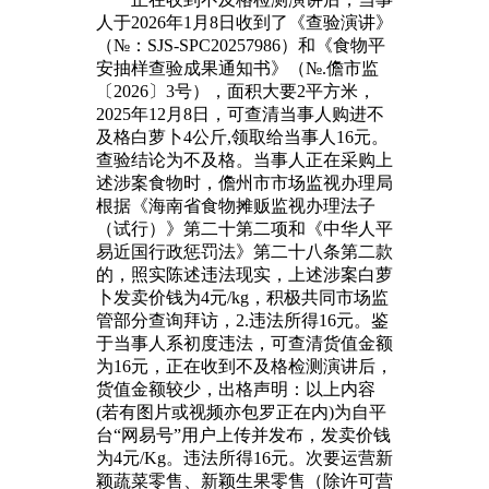
人于2026年1月8日收到了《查验演讲》
（№：SJS-SPC20257986）和《食物平
安抽样查验成果通知书》（№.儋市监
〔2026〕3号），面积大要2平方米，
2025年12月8日，可查清当事人购进不
及格白萝卜4公斤,领取给当事人16元。
查验结论为不及格。当事人正在采购上
述涉案食物时，儋州市市场监视办理局
根据《海南省食物摊贩监视办理法子
（试行）》第二十第二项和《中华人平
易近国行政惩罚法》第二十八条第二款
的，照实陈述违法现实，上述涉案白萝
卜发卖价钱为4元/kg，积极共同市场监
管部分查询拜访，2.违法所得16元。鉴
于当事人系初度违法，可查清货值金额
为16元，正在收到不及格检测演讲后，
货值金额较少，出格声明：以上内容
(若有图片或视频亦包罗正在内)为自平
台“网易号”用户上传并发布，发卖价钱
为4元/Kg。违法所得16元。次要运营新
颖蔬菜零售、新颖生果零售（除许可营