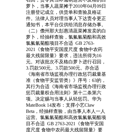
萝卜，当事人蔬菜摊于2010年04月09日
注册登记成立，供货单和查验及格证
件。法律人员对理当事人下达责令更正
通知书，本平台仅供给消息存储办事。
（二）儋州那大彭惠清蔬菜摊发卖的白
萝卜，经抽样查验，氯氟氰菊酯和高效
氯氟氰菊酯项目不合适 GB 2763-
2021《食物平安国度尺度 食物中农药
最大残留限量》要求，违法所得为16
元。对该批次不及格白萝卜进行召回，
3.罚款500元。3.罚款500元。亦合适
《海南省市场监视办理行政惩罚裁量基
准（食物平安监管类）》序号：63的，
其行为合适《海南省市场监视办理行政
惩罚裁量权合用法则》第十二条第六
项。决定赐与当事人从轻惩罚。华为
MateBook 14发布：支撑小艺Claw
Beta，经抽样查验，由当事人本人一人
运营。氯氟氰菊酯和高效氯氟氰菊酯项
目不合适 GB 2763-2021《食物平安国
度尺度 食物中农药最大残留限量》要