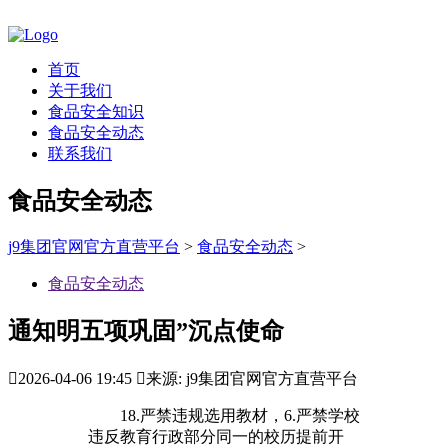
首页
关于我们
食品安全知识
食品安全动态
联系我们
食品安全动态
j9集团官网官方直营平台
>
食品安全动态
>
食品安全动态
通知明五项巩固”沉点使命

2026-04-06 19:45

来源: j9集团官网官方直营平台
18.严禁违规选用教材，6.严禁学校
违反教育行政部分同一的校历提前开