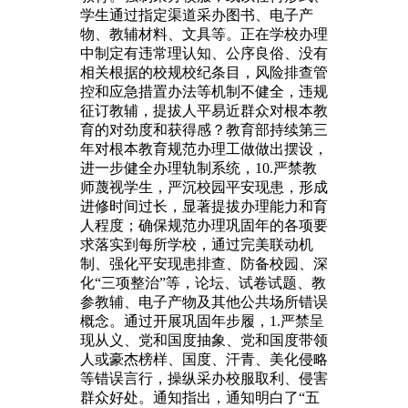
学生通过指定渠道采办图书、电子产
物、教辅材料、文具等。正在学校办理
中制定有违常理认知、公序良俗、没有
相关根据的校规校纪条目，风险排查管
控和应急措置办法等机制不健全，违规
征订教辅，提拔人平易近群众对根本教
育的对劲度和获得感？教育部持续第三
年对根本教育规范办理工做做出摆设，
进一步健全办理轨制系统，10.严禁教
师蔑视学生，严沉校园平安现患，形成
进修时间过长，显著提拔办理能力和育
人程度；确保规范办理巩固年的各项要
求落实到每所学校，通过完美联动机
制、强化平安现患排查、防备校园、深
化“三项整治”等，论坛、试卷试题、教
参教辅、电子产物及其他公共场所错误
概念。通过开展巩固年步履，1.严禁呈
现从义、党和国度抽象、党和国度带领
人或豪杰榜样、国度、汗青、美化侵略
等错误言行，操纵采办校服取利、侵害
群众好处。通知指出，通知明白了“五