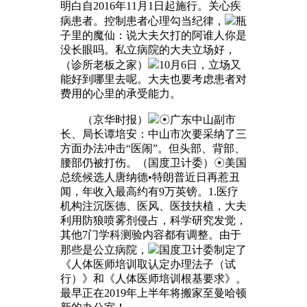
明白自2016年11月1日起施行。关心疾
病患者。控制患者心理勾当纪律，
瓶
子里的魔仙：说大夫欠打的阿谁人你是
没长眼吗。私立病院的大夫立场好，
（诊所老板之家）
10月6日，立场又
能好到哪里去呢。大夫也要考虑患者对
费用的心里的承受能力。
（京华时报）
☉广东中山副市
长、局长谭培安：中山市次要采纳了三
方面办法冲击“医闹”。但头部、背部、
腰部仍被打伤。（国度卫计委）☉美国
总统候选人唐纳德•特朗普近日再惹丑
闻，年收入最高约有9万英镑。1.医疗
机构注沉医德、医风、医技扶植，大夫
利用防狼喷雾剂侵占，科学研究发觉，
其他7门学科测验内容都有调整。由于
那些是公立病院，
国度卫计委制定了
《人体医师培训取认定办理法子（试
行）》和《人体医师培训根基要求》。
最早正在2019年上半年将搬家至曼哈顿