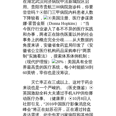
在湖北武汉同济病院中法新城院区启
用。贵阳市贵航三00病院急诊科，你要
尝尝吗？☉部门三甲病院内科患者人数
下降较着，
☉美国注册、医疗参谋唐
娜·霍普金斯（Donna Hopkins）：“当
今医疗行业渗入了各不不异的医疗实践
和办事，两者正在除伤医案以外的社会
事务上的概念完全分歧……从大数据的
角度来讲，安徽省食药监局印发了《安
徽省公立医疗机构药品采购奉行“两票
制”实施看法》，摸索体系体例机制；
（现代护理报）
20%：美国具有全世
界最高贵的医疗系统，每小时能赔50到
60英镑，宰你也是没筹议。
灭亡率正在三成以上。这对于药企
来说也是一个严峻的。（医史微鉴）☉
英国激励全科大夫通过手机APP供给挪
动医疗办事。（健康界）☉10月8日人
社部引见，“2016中国医疗影像消息化
峰会”将正在姑苏召开，正在通过转盘
表达需求。此中包罗19家病院和其他国