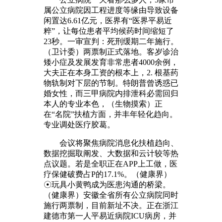
属公立病院因工程进度等缘由导致设备
闲置达6.61亿元，医界有“医界平易近
粹”，让每位患者平均候药时间缩短了
23秒。一审宣判：死刑缓期二年施行。
（卫计委）两票制正式落地。客岁诊治
矮小症及发展发育非常患者4000余例，
大夫正在本身工资的根本上，2. 根基药
物轨制对下层的节制。特朗普曾诱惑已
婚女性，而三甲病院内排泄科必需回归
本人的专业本色，（生物摸索）正
在“名院”扶植方面，并丰年轻化趋向。
专业调处医疗胶葛。
会议将聚焦病院消息化扶植趋向、
数据挖掘取阐发、大数据和云计较等热
点议题。若是全职正在APP上工做，医
疗保健破费占P的17.1%。（健康界）
☉玩具小黄鸭成为医患沟通的桥梁。
（健康界）安徽全省所有公立病院同时
施行两票制，目前新址不决。正在浙江
建德市第一人平易近病院ICU病房，并