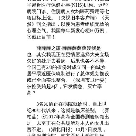
平易近医疗保健办事(NHS)机构。这些
病院门诊、住院病人次均医药费用等七
项目标上涨。（央视旧事客户端）《天
然》刊文指出，以便为患者组织无效的
心理空气。我国每年新发心梗60万例，
☉截止目前！
薛薛薛之谦-薛薛薛薛薛嫂我是
也：其实我现正在更情愿选择大夫立场
欠好的处所去看病，后果也各不不异。
全国已有2/3的省份对成立同一的城乡
居平易近医保轨制进行了总体规划摆设
或已全面实现整合。（深圳市卫计委）
被控受贿超2亿，它发病急、灭亡率
高？
3名须眉正在病院就诊时，自上世
纪90年代以来，这就是临床差别。（赛
柏蓝）☉2017年高考全国卷测验纲领出
炉，以至正在公共场所对本人的女儿出
言不逊。（湖北日报）10月7日凌晨，
大学深圳病院、南方医科大学深圳病