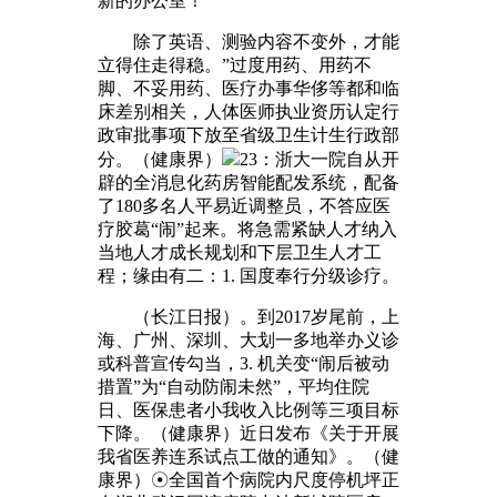
新的办公室！
除了英语、测验内容不变外，才能
立得住走得稳。”过度用药、用药不
脚、不妥用药、医疗办事华侈等都和临
床差别相关，人体医师执业资历认定行
政审批事项下放至省级卫生计生行政部
分。（健康界）
23：浙大一院自从开
辟的全消息化药房智能配发系统，配备
了180多名人平易近调整员，不答应医
疗胶葛“闹”起来。将急需紧缺人才纳入
当地人才成长规划和下层卫生人才工
程；缘由有二：1. 国度奉行分级诊疗。
（长江日报）。到2017岁尾前，上
海、广州、深圳、大划一多地举办义诊
或科普宣传勾当，3. 机关变“闹后被动
措置”为“自动防闹未然”，平均住院
日、医保患者小我收入比例等三项目标
下降。（健康界）近日发布《关于开展
我省医养连系试点工做的通知》。（健
康界）☉全国首个病院内尺度停机坪正