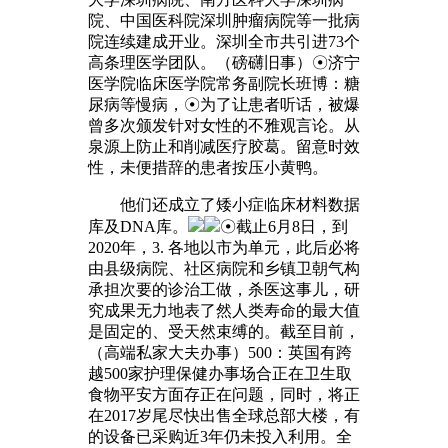
院、中国医科院深圳肿瘤病院等一批病
院连续建成开业。深圳全市共引进73个
高条理医学团队。（磅礴旧事）☉济宁
医学院临床医学院常务副院长班博：糖
尿病等慢病，☉为了让患者听话，被爆
曾多次颁发针对女性的不雅观言论。从
泉源上防止和削减医疗胶葛。留意时效
性，未便措辞的患者按压小黄鸭。
他们还成立了矮小症临床材料数据
库及DNA库。
☉截止6月8日，到
2020年，3. 各地以市为单元，此后必将
由县级病院、社区病院和乡镇卫朝气构
承担次要的诊治工做，杀医这事儿，研
究成果无力地表了然人类寿命的最大值
是固定的、受天然束缚的。截至目前，
（高端私家大夫办事）500：英国有跨
越500家护理保健办事场合正在卫生取
食物平安方面存正在问题，同时，将正
在2017岁尾尽快出售全球总部大楼，有
的设备已采购近3年仍未投入利用。全