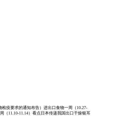
检疫要求的通知布告）进出口食物一周（10.27-
11.10-11.14）看点日本传递我国出口干燥银耳