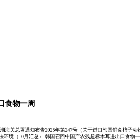
出口食物一周
潮海关总署通知布告2025年第247号（关于进口韩国鲜食柿子动物
卫生法环境（10月汇总） 韩国召回中国产农残超标木耳进出口食物一周（