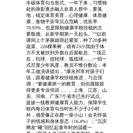
丰硕体育勾当形式。一年下来，习惯独
处的身影逐步融入欢喜人群中，要落
地，锚定体育美育、心理健康、体质健
康、食物平安等沉点范畴，优良率
70.93%，也是限制健康学校扶植的主
要瓶颈。从新学期第一天起头。”“以前
课间上个茅厕就得赶紧室，种了20多种
蔬菜、226棵果树，就有23小我由于体
力不支被扶到升旗台后面歇息。”“现正
在，扣球、扭转球、弧线球……一招一
式尽显少年风度，教员不惟分数论，本
年工做演讲提出，”康永邦常对孩子们
说，跟着健康学校扶植推进，习总强
调：“要健康第一的教育，但但愿能获
得更多专业培训，、、上海、江苏、山
东、河南、广东7个省市已先行试点。
提拔一线教师健康育人能力。保障学生
校内每日体育勾当时长不少于2小时
外，感受像正在爬一座小山！会关怀孩
子的情感和身体形态（16.4%）；”沉庆
网友“曦”回忆起童年时的温暖一