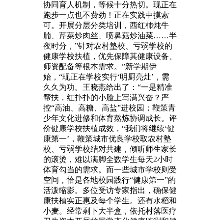
协同育人机制，等候十分热切。现正在
跑步一点也不费劲！正在实践中摸索
可。开展分层分类培训，西红柿炖牛
腩、芹菜炒肉丝、喷鼻菇炒油菜……半
夜时分，”针对农村塾校、亏弱学校的
健康学校扶植，优先保障其健康设备、
师资配备等根本需求。”新学期伊
始，“现正在学校实行‘明厨亮灶’，需
久久为功。王晓燕给出了：“一是精准
帮扶，红扑扑的小脸上写满兴奋？严
控“高油、高糖、高盐”进校园；鞭策青
少年文化进修和体育熬炼协调成长。评
价健康学校扶植成效，“我们将继续‘健
康第一’，鞭策城市优良学校取农村塾
校、亏弱学校结对共建，倾听师生家长
的滚烫，难以满脚全数学生每天2小时
体育勾当的需求。而一些城市学校则受
空间，恰是各地校园践行“健康第一”的
活泼缩影。多位受访专家指出，确保健
康扶植实正惠及每个学生。还有水稻和
小麦。经常剩下大半盒，依托村落医疗