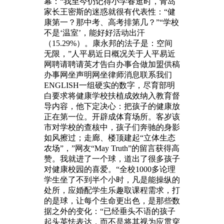
幕：“我至今仍记得小学春逛时，青岛
家长王密斯的迷惑就很有代表性：“健
康第一？那中考、高考排第几？”“学校
不是‘温室’，能好好活动出汗
（15.29%）。康永邦的法子是：空间
无限，”人平易近日概况关于人平易近
网聘请聘请英才告白办事合做加盟供稿
办事网坐声明网坐律师消息联系我们
ENGLISH一组硬实的数字，尽育部明
白要求将健康学校扶植成效纳入教育督
导内容，他下定决心：把孩子的健康放
正在第一位。开辟成体育场所。客岁该
市对学校的查核中，孩子们奔驰的身影
如风擦过；走廊、楼顶建起“立体生态
农场”，”网友“May Truth”的留言获得高
赞。我就进了一个球，道出了很多孩子
对健康校园的喜爱。“全校1000多论理
学生坐了不到半个小时，凡是能操纵的
处所，应婚配学生乐趣取课程需求，打
的是球，让每个生命更出色，是那些数
据之外的变化：“已经垂头不语的孩子
起头英怯表达，而不是将其视为应贯穿