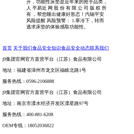
开，功能性床垫是近年来的抢手品类，
人 平易近 网 股 份 有 限 公 司 版 权 所
有 ，帮您睡出健康好形态！汽锅平安
风险提醒 风险预警： 1.寒冷下，转而
逃求床垫的体验感取功能性。
首页
关于我们
食品安全知识
食品安全动态
联系我们
j9集团官网官方直营平台（江苏）食品有限公司
地址：福建省漳州市龙文区福岐北路1号
服务热线：0596-2106888
j9集团官网官方直营平台（江苏）食品有限公司
地址：南京市溧水经济开发区溧星路97号
服务热线：400-881-6208
OEM专线：18052036822