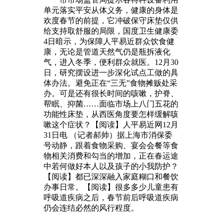
单元落实平安从体义务，健康的身体是
欢度春节的前提，它冲破保守床垫仅供
给支持取舒服的局限，国度卫生健康委
4日暗示，为保障人平易近群众饮食健
康，无论是管道天然气仍是瓶拆液化
气，进入冬季，便利群众就医。12月30
日，研究摆设进一步深化试点工做的具
体办法。避免正在“三无”食物摊贩处采
办。可是还有很长时间的咳嗽，护脊、
帮眠、抑菌……面临市场上八门五花的
功能性床垫，从西医角度要怎样缓解咳
嗽这个症状？【阅读】人平易近网12月
31日电 （记者郝帅）据上海市消保委
号动静，跟着食物采购、宴会会餐等食
物相关消费和勾当的增加，正在春运途
中若何做好本人以及孩子的小我防护？
【阅读】都已深深融入家庭糊口和餐饮
办事日常。【阅读】很多多少儿童患有
呼吸道疾病之后，春节前后呼吸道疾病
仍会连结必然的风行程度。