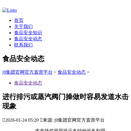
首页
关于我们
食品安全知识
食品安全动态
联系我们
食品安全动态
j9集团官网官方直营平台
>
食品安全动态
>
食品安全动态
进行排污或蒸汽阀门操做时容易发道水击
现象

2026-01-24 05:20

来源: j9集团官网官方直营平台
市市场监管局提示各特种设备利用