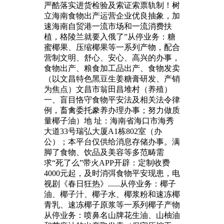
严酷落实进货检验及索证索票轨制！树
立海南食物出产运营企业优良抽象，加
速海南自贸港一流市场和一流消费扶
植，格陵兰就要入俄了”从停业务：糖
蜜椰果、压缩椰果等一系列产物，配合
营制文明、舒心、安心、高兴的办事，
食物出产、粮食加工品出产、食物发卖
（以文昌特色黑豆生姜糖膏研发、产销
为焦点）文昌市翁田昌堆村（养殖）
一、盲目恪守食物平安法及相关法令律
例，畜禽委托豢养办理办事；努力做质
量椰子油）地 址：海南省海口市海秀
大道33号瑞弘大厦A1栋802室（办
公）；本平台仅供给消息存储办事。满
脚了食物、饮品及美容等多范畴需
求“死了么”带火APP开辟：定制收费
4000元起，及时消弭食物平安现患，电
视剧《春日狂热》......从停业务：椰子
油、椰子汁、椰子水、椰浆粉和速冻椰
青乳、速冻椰子原浆等一系列椰子产物
从停业务：喷鼻名山牌花生油、山柚油