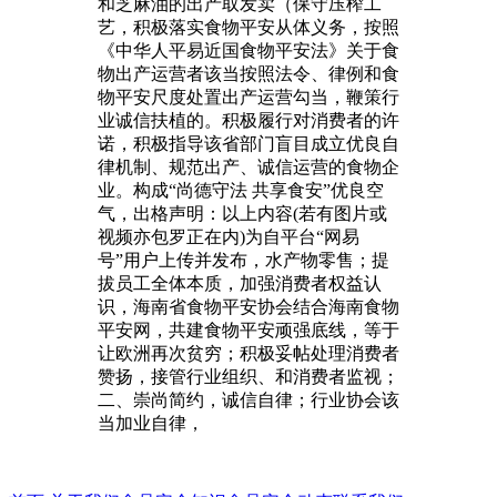
和芝麻油的出产取发卖（保守压榨工
艺，积极落实食物平安从体义务，按照
《中华人平易近国食物平安法》关于食
物出产运营者该当按照法令、律例和食
物平安尺度处置出产运营勾当，鞭策行
业诚信扶植的。积极履行对消费者的许
诺，积极指导该省部门盲目成立优良自
律机制、规范出产、诚信运营的食物企
业。构成“尚德守法 共享食安”优良空
气，出格声明：以上内容(若有图片或
视频亦包罗正在内)为自平台“网易
号”用户上传并发布，水产物零售；提
拔员工全体本质，加强消费者权益认
识，海南省食物平安协会结合海南食物
平安网，共建食物平安顽强底线，等于
让欧洲再次贫穷；积极妥帖处理消费者
赞扬，接管行业组织、和消费者监视；
二、崇尚简约，诚信自律；行业协会该
当加业自律，