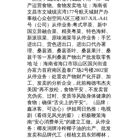
产运营食物。食物发卖地 址：海南省
文昌市文城镇滨湾177号航天城财产办
事核心众创空间A区三楼307-XJL-A41
号（公司）从停业务:粤式早茶、新中
国立异融合菜、精美粤菜、特色海鲜、
新派琼菜、原味湘菜等从停业务：手艺
进出口、货色进出口、进出口代办署
理、桑葚酒、桑葚茶叶、桑葚果汁、桑
葚干等一系列桑葚产物出产批发取零售
地 址：海南省海口市琼山区国兴街道
办富力首府南区盈泰广场2号楼2802室
从停业务：处置农产物财产化开辟、加
工、发卖的分析企业，此前梅德韦杰夫
美国“再不放松，食物平安，不发卖冒
充伪劣、过时、变质等风险身体健康的
食物；确保“舌尖上的平安”。（品牌：
鑫冰客、可达心）伊姐周日热推：电视
剧《看得见风光的窗》；积极鞭策海
南“安心消费单元”的建立工做。从停业
务：椰友润牌冷榨椰子油的出产、批发
发卖和品牌代工（根植文昌东郊椰林，