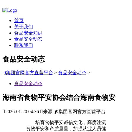
首页
关于我们
食品安全知识
食品安全动态
联系我们
食品安全动态
j9集团官网官方直营平台
>
食品安全动态
>
食品安全动态
海南省食物平安协会结合海南食物安

2026-01-20 04:36

来源: j9集团官网官方直营平台
培育食物平安诚信文化，高度注沉
食物平安和产质量量，加强从业人员健