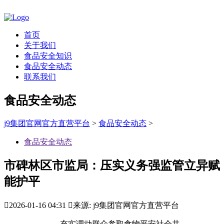
首页
关于我们
食品安全知识
食品安全动态
联系我们
食品安全动态
j9集团官网官方直营平台
>
食品安全动态
>
食品安全动态
市碑林区市监局：压实义务强监管立异赋
能护平

2026-01-16 04:31

来源: j9集团官网官方直营平台
充实调动群众参取食物平安社会共